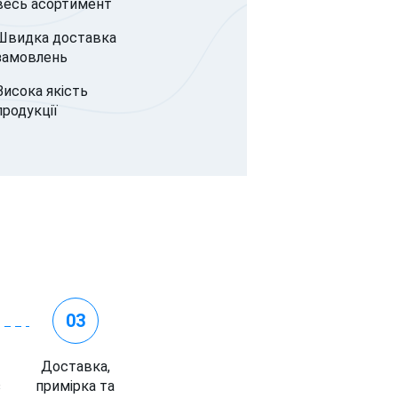
весь асортимент
Швидка доставка
замовлень
Висока якість
продукції
03
Доставка,
з
примірка та