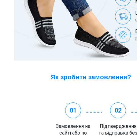
Як зробити замовлення?
01
02
Замовлення на
Підтвердження
сайті або по
та відправка бе