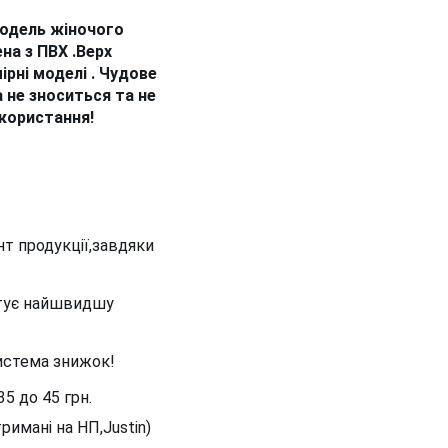
модель жіночого
на з ПВХ .Верх
рні моделі . Чудове
 не зноситься та не
икористання!
нт продукції,завдяки
нтує найшвидшу
система знижок!
5 до 45 грн.
мані на НП,Justin)