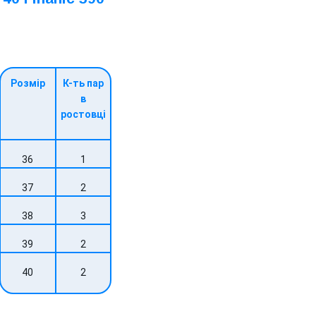
Розмір
К-ть пар
в
ростовці
36
1
37
2
38
3
39
2
40
2