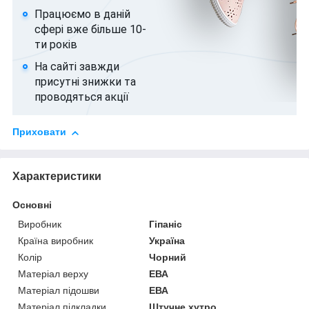
Працюємо в даній
сфері вже більше 10-
ти років
На сайті завжди
присутні знижки та
проводяться акції
Приховати
Характеристики
Основні
Виробник
Гіпаніс
Країна виробник
Україна
Колір
Чорний
Матеріал верху
ЕВА
Матеріал підошви
ЕВА
Матеріал підкладки
Штучне хутро