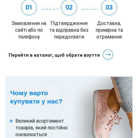
01
02
03
Замовлення на
Підтвердження
Доставка,
сайті або по
та відправка без
примірка та
телефону
передоплати
отримання
Перейти в каталог, щоб обрати взуття
Чому варто
купувати у нас?
Великий асортимент
товарів, який постійно
оновлюється