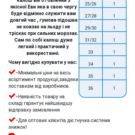
калош виготовлений з
25/26
1
якісної Еви яка в свою чергу
буде відмінно служити вам
27/28
1
довгий час , гумова підошва
не ковзає на льоду і не
29/30
1
тріскає при сильних морозах.
Сам по собі калош дуже
31/32
1
легкий і практичний у
33
1
використанні.
Чому вигідно купувати у нас:
34
1
-
Мінімальні ціни на весь
35
1
асортимент продукції,завдяки
поставкам від виробників.
36
1
-
Наявність товару на
складі гарантує найшвидшу
відправку замовлення.
-
Для оптових клієнтів діє гнучка система
знижок!