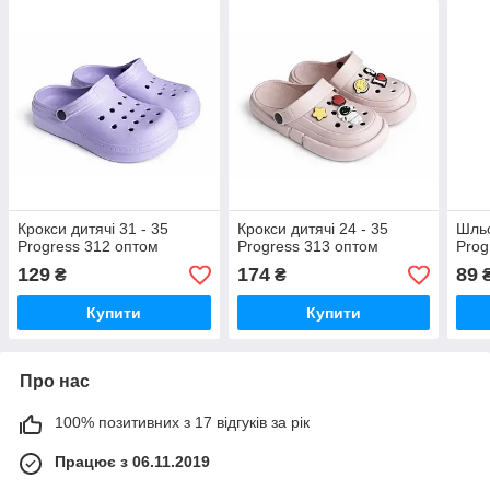
Крокси дитячі 31 - 35
Крокси дитячі 24 - 35
Шльо
Progress 312 оптом
Progress 313 оптом
Prog
129
174
89
₴
₴
Купити
Купити
Про нас
100% позитивних з 17 відгуків за рік
Працює з 06.11.2019