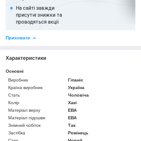
На сайті завжди
присутні знижки та
проводяться акції
Приховати
Характеристики
Основні
Виробник
Гіпаніс
Країна виробник
Україна
Стать
Чоловіча
Колір
Хакі
Матеріал верху
ЕВА
Матеріал підошви
ЕВА
Знімний чобіток
Так
Застібка
Ремінець
Стан
Новий