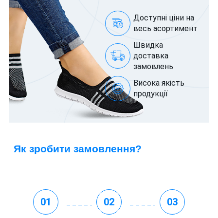
Доступні ціни на
весь асортимент
Швидка
доставка
замовлень
Висока якість
продукції
Як зробити замовлення?
01
02
03